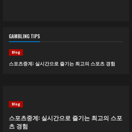
GAMBLING TIPS
Blog
스포츠중계: 실시간으로 즐기는 최고의 스포츠 경험
Blog
스포츠중계: 실시간으로 즐기는 최고의 스포
츠 경험